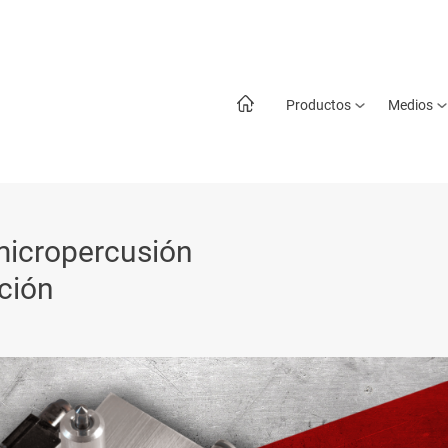
Productos
Medios
micropercusión
ación