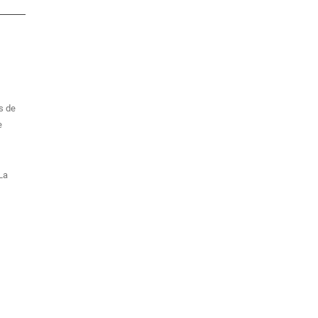
s de
e
La