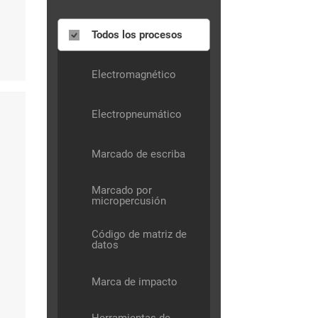
Todos los procesos
Electromagnético
Electropneumático
Marcado de escriba
Marcado por
micropercusión
Código de matriz de
datos
Marca de impacto