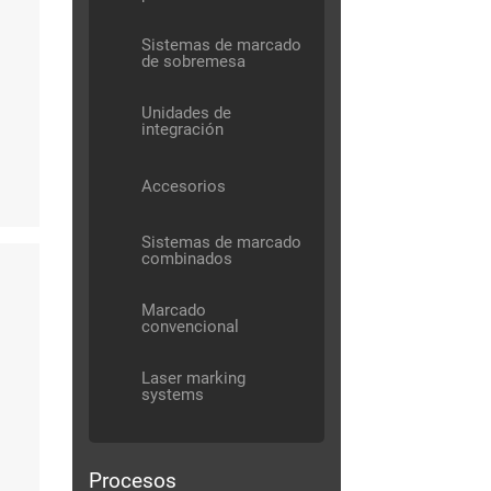
Sistemas de marcado
de sobremesa
Unidades de
integración
Accesorios
Sistemas de marcado
combinados
Marcado
convencional
Laser marking
systems
Procesos