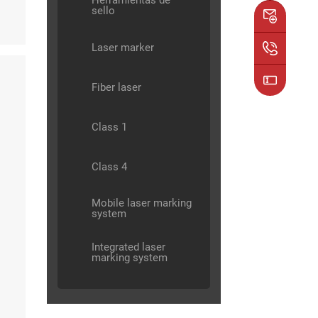
Herramientas de
sello
Laser marker
Fiber laser
Class 1
Class 4
Mobile laser marking
system
Integrated laser
marking system