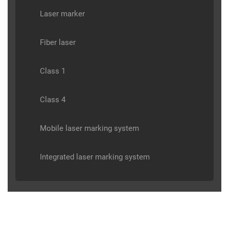
Laser marker
Fiber laser
Class 1
Class 4
Mobile laser marking system
Integrated laser marking system